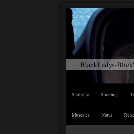
BlackLadys-Blick
Startseite
Shooting
T
Museales
Natur
Reis