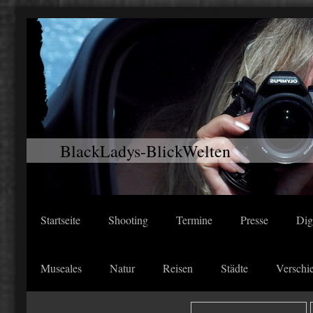
BlackLadys-BlickWelten
Startseite
Shooting
Termine
Presse
Dig
Museales
Natur
Reisen
Städte
Verschi