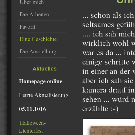
Über mich
... schon als i
Die Arbeiten
seltsames gefühl
Favorit
.... ich sah mich
Eine Geschichte
wirklich wohl w
war es da ... int
Die Ausstellung
einige schritte w
in einer an der
Aktuelles
aber ich sah sie
Homepage online
kamera drauf in
Letzte Aktualisierung
sehen ... würd 
erzählte :-)
05.11.1016
Halloween-
Lichterfest