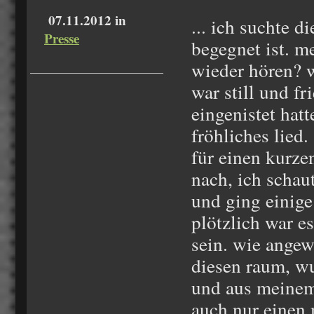
07.11.2012 in
... ich suchte d
Presse
begegnet ist. m
wieder hören? w
war still und fr
eingenistet hat
fröhliches lied.
für einen kurz
nach, ich schau
und ging einige 
plötzlich war es
sein. wie angewu
diesen raum, wu
und aus meinem
auch nur einen 