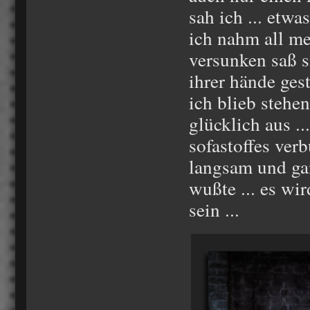
sah ich ... etwa
ich nahm all me
versunken saß si
ihrer hände gestü
ich blieb stehen
glücklich aus ..
sofastoffes verb
langsam und gan
wußte ... es wi
sein ...