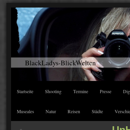
BlackLadys-BlickWelten
Startseite
Shooting
Termine
Presse
Dig
Museales
Natur
Reisen
Städte
Verschi
UnH