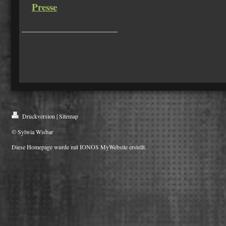
Presse
Druckversion
|
Sitemap
© Sylwia Wisbar
Diese Homepage wurde mit
IONOS MyWebsite
erstellt.