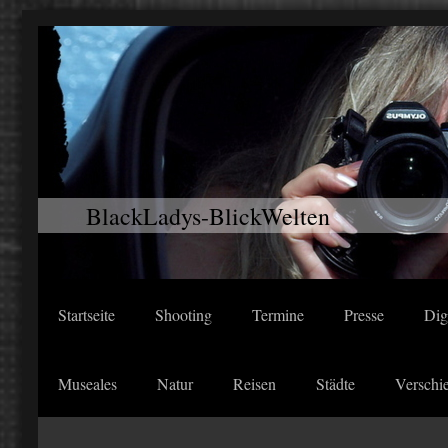
BlackLadys-BlickWelten
Startseite
Shooting
Termine
Presse
Dig
Museales
Natur
Reisen
Städte
Verschi