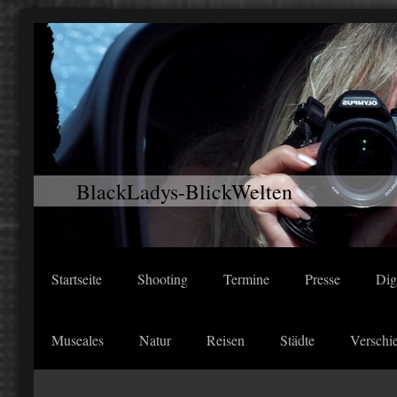
BlackLadys-BlickWelten
Startseite
Shooting
Termine
Presse
Dig
Museales
Natur
Reisen
Städte
Verschi