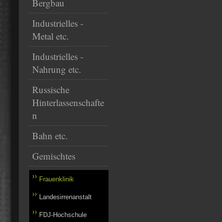
Bergbau
Industrielles -
Metal etc.
Industrielles -
Nahrung etc.
Russische
Hinterlassenschafte
n
Bahn etc.
Gemischtes
Frauenklinik
Landesirrenanstalt
FDJ-Hochschule